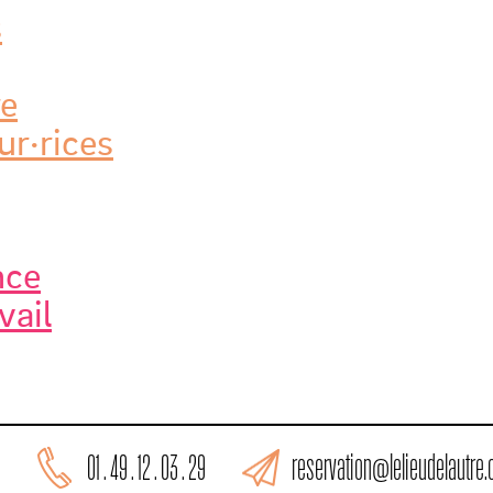
s
re
ur·rices
nce
vail
reservation@lelieudelautre
01 . 49 . 12 . 03 . 29
L