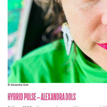
© Alexandra Dols
HYBRID PULSE – ALEXANDRA DOLS