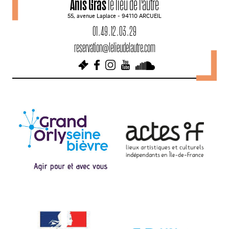
Anis Gras
le lieu de l'autre
55, avenue Laplace - 94110 ARCUEIL
01 . 49 . 12 . 03 . 29
reservation@lelieudelautre.com