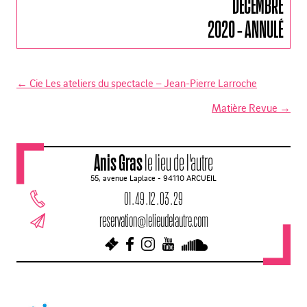
DÉCEMBRE
2020 - ANNULÉ
←
Cie Les ateliers du spectacle – Jean-Pierre Larroche
N
Matière Revue
→
a
v
Anis Gras
le lieu de l'autre
i
55, avenue Laplace - 94110 ARCUEIL
g
01 . 49 . 12 . 03 . 29
a
reservation@lelieudelautre.com
t
i
o
n
d