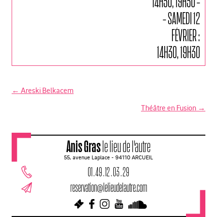
14H30, 19H30 -
- SAMEDI 12
FÉVRIER :
14H30, 19H30
←
Areski Belkacem
N
Théâtre en Fusion
→
a
v
Anis Gras
le lieu de l'autre
i
55, avenue Laplace - 94110 ARCUEIL
g
01 . 49 . 12 . 03 . 29
a
reservation@lelieudelautre.com
t
i
o