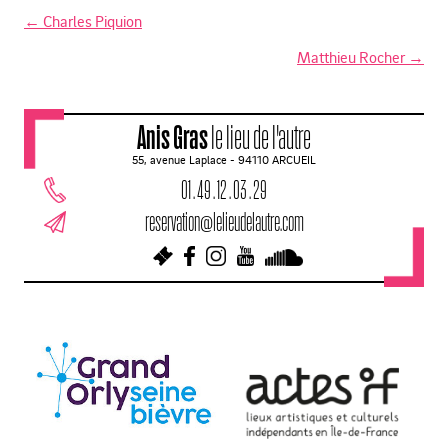
←
Charles Piquion
N
Matthieu Rocher
→
a
v
Anis Gras
le lieu de l'autre
i
55, avenue Laplace - 94110 ARCUEIL
g
01 . 49 . 12 . 03 . 29
a
reservation@lelieudelautre.com
t
i
o
n
d
e
s
a