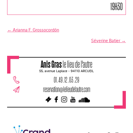
19H30
←
Arianna F. Grossocordón
N
Séverine Batier
→
a
v
Anis Gras
le lieu de l'autre
i
55, avenue Laplace - 94110 ARCUEIL
g
01 . 49 . 12 . 03 . 29
a
reservation@lelieudelautre.com
t
i
o
n
d