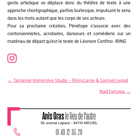
geste artistique se déplace donc du théâtre de texte à une
approche chorégraphique, parfois burlesque, impulsant le sens
dans les mots autant que les corps de ses acteurs.
Pour sa prochaine création, Pénélope s’associe avec des
contorsionnistes, acrobates, danseurs et comédiens sur un
matériau de départ qu’est le texte de Léonore Confino:
RING
.
←
Tamanoir Immersive Studio – Rémi Large & Samuel Lepoil
N
Nad Farrugia
→
a
v
Anis Gras
le lieu de l'autre
i
55, avenue Laplace - 94110 ARCUEIL
g
01 . 49 . 12 . 03 . 29
a