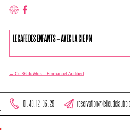
LE CAFÉ DES ENFANTS – AVEC LA CIE PM
←
Cie 36 du Mois – Emmanuel Audibert
N
a
v
reservation@lelieudelautre
01 . 49 . 12 . 03 . 29
i
L
g
a