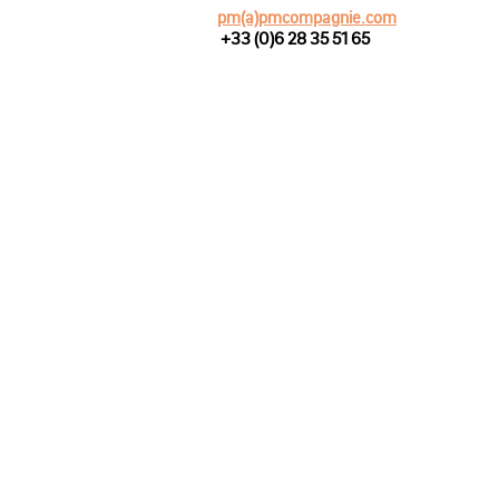
pm(a)pmcompagnie.com
+33 (0)6 28 35 51 65