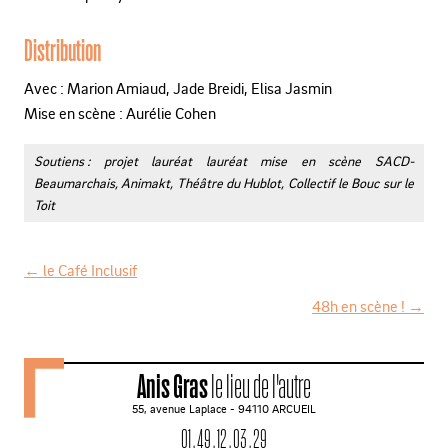
Distribution
Avec : Marion Amiaud, Jade Breidi, Elisa Jasmin
Mise en scène : Aurélie Cohen
Soutiens : projet lauréat lauréat mise en scène SACD-
Beaumarchais, Animakt, Théâtre du Hublot, Collectif le Bouc sur le
Toit
←
le Café Inclusif
N
48h en scène !
→
a
v
Anis Gras
le lieu de l'autre
i
55, avenue Laplace - 94110 ARCUEIL
g
01 . 49 . 12 . 03 . 29
a