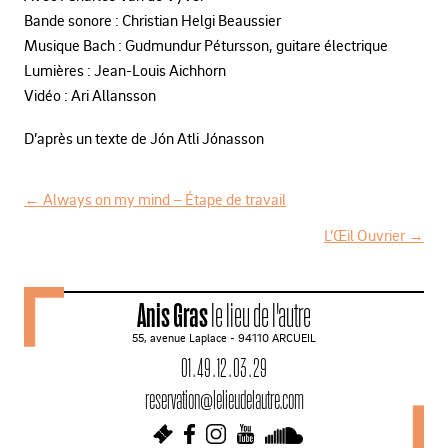
Bande sonore : Christian Helgi Beaussier
Musique Bach : Gudmundur Pétursson, guitare électrique
Lumières : Jean-Louis Aichhorn
Vidéo : Ari Allansson
D’après un texte de Jón Atli Jónasson
←
Always on my mind – Étape de travail
N
L’Œil Ouvrier
→
a
v
Anis Gras
le lieu de l'autre
i
55, avenue Laplace - 94110 ARCUEIL
g
01 . 49 . 12 . 03 . 29
a
reservation@lelieudelautre.com
t
i