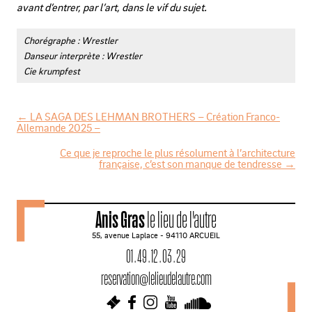
avant d’entrer, par l’art, dans le vif du sujet.
Chorégraphe : Wrestler
Danseur interprète : Wrestler
Cie krumpfest
←
LA SAGA DES LEHMAN BROTHERS – Création Franco-
Allemande 2025 –
N
Ce que je reproche le plus résolument à l’architecture
a
française, c’est son manque de tendresse
→
v
i
Anis Gras
le lieu de l'autre
g
55, avenue Laplace - 94110 ARCUEIL
a
01 . 49 . 12 . 03 . 29
t
reservation@lelieudelautre.com
i
o