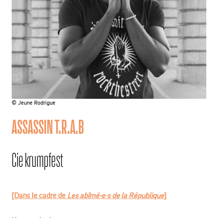
© Jeune Rodrigue
ASSASSIN T.R.A.B
Cie krumpfest
[Dans le cadre de
Les abîmé·e·s de la République
]