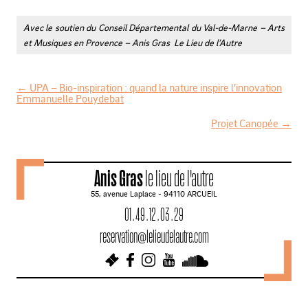
Avec le soutien du Conseil Départemental du Val-de-Marne – Arts
et Musiques en Provence – Anis Gras Le Lieu de l’Autre
←
UPA – Bio-inspiration : quand la nature inspire l’innovation
Emmanuelle Pouydebat
N
Projet Canopée
→
a
v
i
Anis Gras
le lieu de l'autre
g
55, avenue Laplace - 94110 ARCUEIL
a
01 . 49 . 12 . 03 . 29
t
reservation@lelieudelautre.com
i
o
n
d