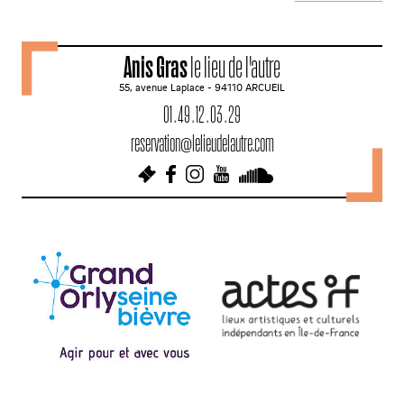
a
v
Anis Gras
le lieu de l'autre
i
55, avenue Laplace - 94110 ARCUEIL
g
01 . 49 . 12 . 03 . 29
a
reservation@lelieudelautre.com
t
i
o
n
d
e
s
a
r
t