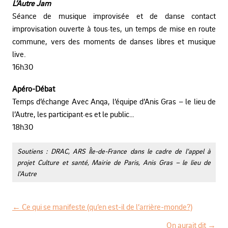
L’Autre Jam
Séance de musique improvisée et de danse contact
improvisation ouverte à tous·tes, un temps de mise en route
commune, vers des moments de danses libres et musique
live.
16h30
Apéro-Débat
Temps d’échange Avec Anqa, l’équipe d’Anis Gras – le lieu de
l’Autre, les participant·es et le public…
18h30
Soutiens : DRAC, ARS Île-de-France dans le cadre de l’appel à
projet Culture et santé, Mairie de Paris, Anis Gras – le lieu de
l’Autre
←
Ce qui se manifeste (qu’en est-il de l’arrière-monde?)
N
On aurait dit
→