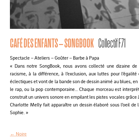
CAFÉ DES ENFANTS – SONGBOOK
Collectif F71
Spectacle – Ateliers – Goûter – Barbe à Papa
« Dans notre SongBook, nous avons collecté une dizaine de 
racisme, à la différence, à l’exclusion, aux luttes pour l’égalit
éclectiques et vont de la bande son de dessin animé au blues, en 
le rap, ou la pop contemporaine… Chaque morceau est interprét
construit un univers sonore en empilant les pistes vocales grâc
Charlotte Melly fait apparaître un dessin élaboré sous l’oeil de 
Sophie. »
←
Noire