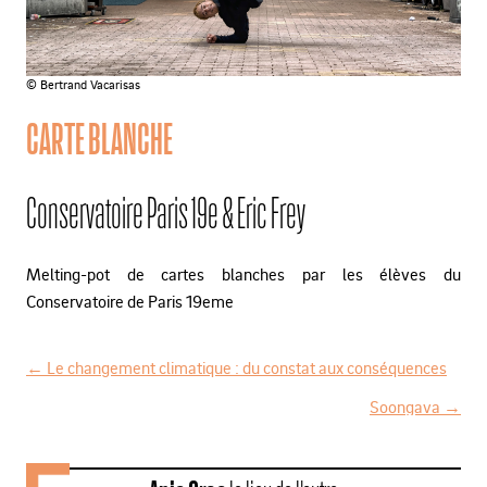
© Bertrand Vacarisas
CARTE BLANCHE
Conservatoire Paris 19e & Eric Frey
Melting-pot de cartes blanches par les élèves du
Conservatoire de Paris 19eme
←
Le changement climatique : du constat aux conséquences
N
Soongava
→
a
v