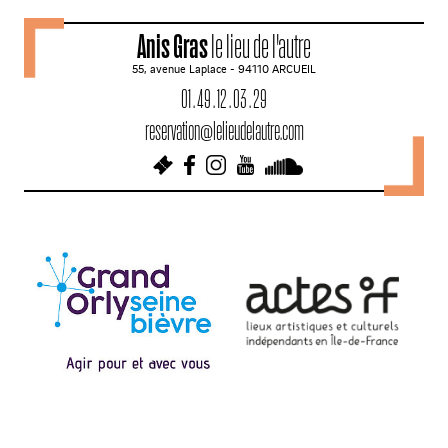
v
Anis Gras
le lieu de l'autre
i
55, avenue Laplace - 94110 ARCUEIL
g
01 . 49 . 12 . 03 . 29
a
reservation@lelieudelautre.com
t
i
o
n
d
e
s
a
r
t
i