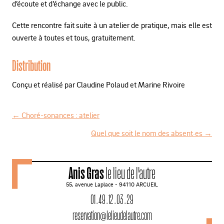
d’écoute et d’échange avec le public.
Cette rencontre fait suite à un atelier de pratique, mais elle est
ouverte à toutes et tous, gratuitement.
Distribution
Conçu et réalisé par Claudine Polaud et Marine Rivoire
←
Choré-sonances : atelier
N
Quel que soit le nom des absent·es
→
a
v
Anis Gras
le lieu de l'autre
i
55, avenue Laplace - 94110 ARCUEIL
g
01 . 49 . 12 . 03 . 29
a
reservation@lelieudelautre.com
t