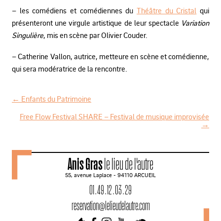
– les comédiens et comédiennes du
Théâtre du Cristal
qui
présenteront une virgule artistique de leur spectacle
Variation
Singulière
, mis en scène par Olivier Couder.
– Catherine Vallon, autrice, metteure en scène et comédienne,
qui sera modératrice de la rencontre.
←
Enfants du Patrimoine
N
Free Flow Festival SHARE – Festival de musique improvisée
→
a
v
i
Anis Gras
le lieu de l'autre
g
55, avenue Laplace - 94110 ARCUEIL
a
01 . 49 . 12 . 03 . 29
t
reservation@lelieudelautre.com
i