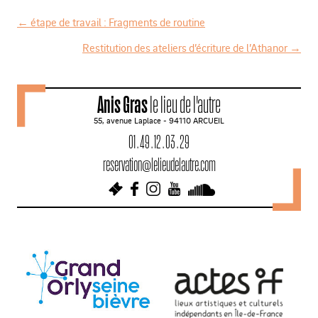
←
étape de travail : Fragments de routine
N
Restitution des ateliers d’écriture de l’Athanor
→
a
v
Anis Gras
le lieu de l'autre
i
55, avenue Laplace - 94110 ARCUEIL
g
01 . 49 . 12 . 03 . 29
a
reservation@lelieudelautre.com
t
i
o
n
d
e
s
a