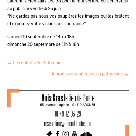
Laurent Melon alias Léo 38 pour la réouverture du Générateur
au public le vendredi 26 juin.
“Ne gardez pas sous vos paupières les images qui les brûlent
et exprimez votre vision sans contrainte“.
samedi 19 septembre de 14h à 18h
dimanche 20 septembre de 11h à 18h
←
Les enfants du Patrimoine
N
Journées européennes du patrimoine
→
a
v
Anis Gras
le lieu de l'autre
i
55, avenue Laplace - 94110 ARCUEIL
g
01 . 49 . 12 . 03 . 29
a
reservation@lelieudelautre.com
t
i