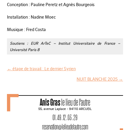
Conception : Pauline Peretz et Agnès Bourgeois
Installation : Nadine Moec
Musique : Fred Costa
Soutiens : EUR ArTeC – Institut Universitaire de France –
Université Paris 8
←
étape de travail : Le dernier Syrien
N
NUIT BLANCHE 2025
→
a
v
Anis Gras
le lieu de l'autre
i
55, avenue Laplace - 94110 ARCUEIL
g
01 . 49 . 12 . 03 . 29
a
reservation@lelieudelautre.com
t