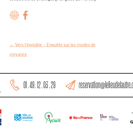
←
Vers l’invisible – Enquête sur les modes de
N
croyance
a
v
i
reservation@lelieudelautre
01 . 49 . 12 . 03 . 29
g
L
a
t
i
o
n