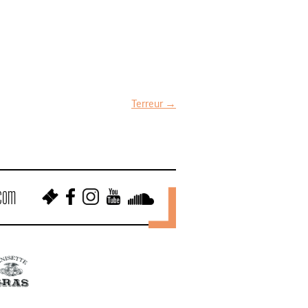
Terreur
→
.com