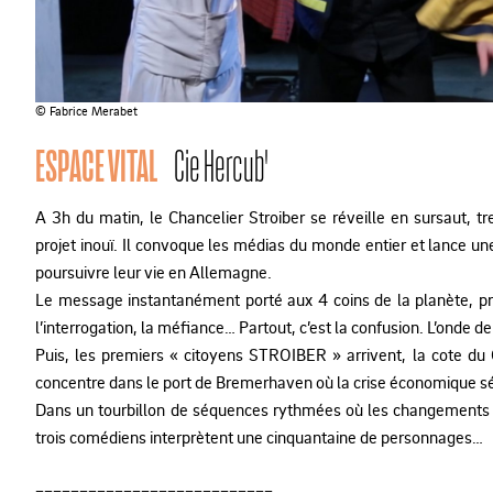
© Fabrice Merabet
ESPACE VITAL
Cie Hercub'
A 3h du matin, le Chancelier Stroiber se réveille en sursaut, tr
projet inouï. Il convoque les médias du monde entier et lance une i
poursuivre leur vie en Allemagne.
Le message instantanément porté aux 4 coins de la planète, p
l’interrogation, la méfiance… Partout, c’est la confusion. L’onde d
Puis, les premiers « citoyens STROIBER » arrivent, la cote du 
concentre dans le port de Bremerhaven où la crise économique sé
Dans un tourbillon de séquences rythmées où les changements 
trois comédiens interprètent une cinquantaine de personnages…
___________________________