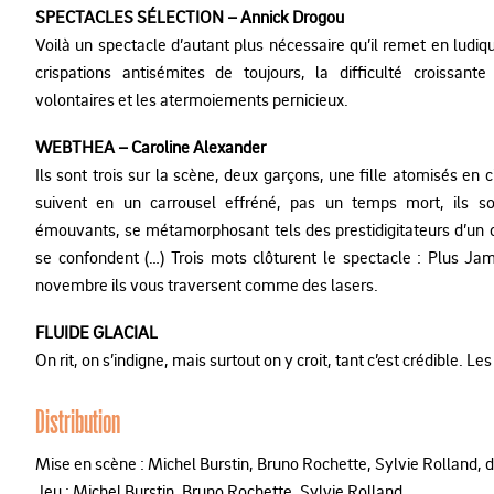
SPECTACLES SÉLECTION – Annick Drogou
Voilà un spectacle d’autant plus nécessaire qu’il remet en ludi
crispations antisémites de toujours, la difficulté croissant
volontaires et les atermoiements pernicieux.
WEBTHEA – Caroline Alexander
Ils sont trois sur la scène, deux garçons, une fille atomisés e
suivent en un carrousel effréné, pas un temps mort, ils so
émouvants, se métamorphosant tels des prestidigitateurs d’un ci
se confondent (…) Trois mots clôturent le spectacle : Plus J
novembre ils vous traversent comme des lasers.
FLUIDE GLACIAL
On rit, on s’indigne, mais surtout on y croit, tant c’est crédible. Le
Distribution
Mise en scène : Michel Burstin, Bruno Rochette,
Sylvie Rolland, d
Jeu : Michel Burstin, Bruno Rochette, Sylvie Rolland