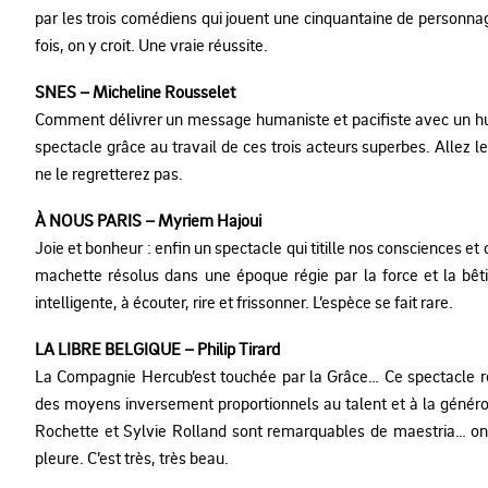
par les trois comédiens qui jouent une cinquantaine de personnages
fois, on y croit. Une vraie réussite.
SNES – Micheline Rousselet
Comment délivrer un message humaniste et pacifiste avec un hu
spectacle grâce au travail de ces trois acteurs superbes. Allez
ne le regretterez pas.
À NOUS PARIS – Myriem Hajoui
Joie et bonheur : enfin un spectacle qui titille nos consciences e
machette résolus dans une époque régie par la force et la bêt
intelligente, à écouter, rire et frissonner. L’espèce se fait rare.
LA LIBRE BELGIQUE – Philip Tirard
La Compagnie Hercub’est touchée par la Grâce… Ce spectacle refl
des moyens inversement proportionnels au talent et à la généros
Rochette et Sylvie Rolland sont remarquables de maestria… on ne 
pleure. C’est très, très beau.