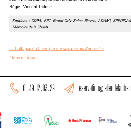
Régie : Vincent Tudoce
Soutiens : CD94, EPT Grand-Orly Seine Bièvre,
ADAMI, SPEDIDAM,
Mémoire de la Shoah.
←
Collapse du Chien (Je me suis permis d’entrer) –
N
étape de travail
a
v
i
reservation@lelieudelautre
01 . 49 . 12 . 03 . 29
g
L
a
t
i
o
n