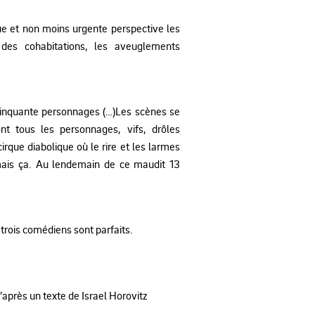
que et non moins urgente perspective les
e des cohabitations, les aveuglements
n cinquante personnages (…)Les scènes se
nt tous les personnages, vifs, drôles
rque diabolique où le rire et les larmes
amais ça. Au lendemain de ce maudit 13
s trois comédiens sont parfaits.
’après un texte de Israel Horovitz