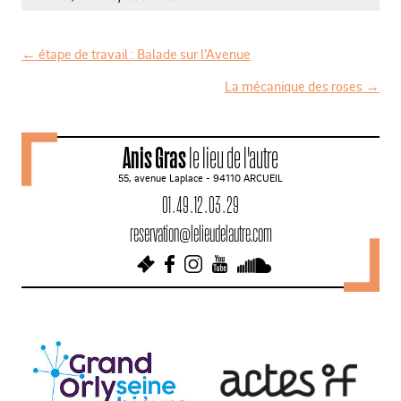
←
étape de travail : Balade sur l’Avenue
N
La mécanique des roses
→
a
v
Anis Gras
le lieu de l'autre
i
55, avenue Laplace - 94110 ARCUEIL
g
01 . 49 . 12 . 03 . 29
a
reservation@lelieudelautre.com
t
i
o
n
d
e
s