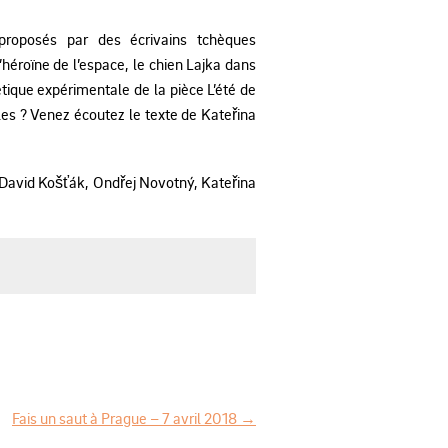
s proposés par des écrivains tchèques
héroïne de l’espace, le chien Lajka dans
tique expérimentale de la pièce L’été de
les ? Venez écoutez le texte de Kateřina
 / David Košťák, Ondřej Novotný, Kateřina
Fais un saut à Prague – 7 avril 2018
→