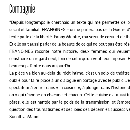
Compagnie
“Depuis longtemps je cherchais un texte qui me permette de pa
social et familial. FRANGINES – on ne parlera pas de la Guerre d’
texte parle de la liberté. Fanny Mentré, ma sœur de cœur et de thé
Et elle sait aussi parler de la beauté de ce qui ne peut pas être rés
FRANGINES raconte notre histoire, deux femmes qui veulent 
construire un regard neuf, loin de celui qu’on veut leur imposer. E
beaucoup d’entre nous aujourd’hui.
La pièce va bien au-delà du récit intime, c’est un solo de théâtre
oublié pour faire place à un dialogue en partage avec le public. J
spectateur à entrer dans « la cuisine », à plonger dans l’histoire d
on » qui résonne en chacune et chacun. Cette cuisine est aussi 
pères, elle est hantée par le poids de la transmission, et l’empre
question des traumatismes et des joies des décennies successives 
Soualhia-Manet