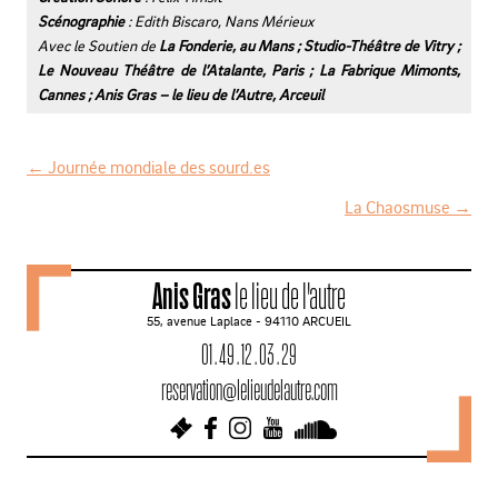
Scénographie
: Edith Biscaro, Nans Mérieux
Avec le Soutien de
La Fonderie, au Mans ; Studio-Théâtre de
Vitry ;
Le Nouveau Théâtre de l’Atalante, Paris ; La Fabrique
Mimonts,
Cannes ; Anis Gras – le lieu de l’Autre, Arceuil
←
Journée mondiale des sourd.es
N
La Chaosmuse
→
a
v
Anis Gras
le lieu de l'autre
i
55, avenue Laplace - 94110 ARCUEIL
g
01 . 49 . 12 . 03 . 29
a
reservation@lelieudelautre.com
t
i
o
n