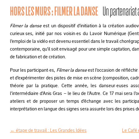
HORS LES MURS : FILMER LA DANSE
Un partenariat 
Filmer la danse
est un dispositif d’initiation à la création audi
curieux·ses, initié par nos voisin·es du Lavoir Numérique (Gentil
l’emploi de la vidéo est devenu essentiel dans le travail chorégraph
contemporaine, qu’il soit envisagé pour une simple captation, dan
de fabrication et de création.
Pour les participant·es,
Filmer la danse
est l’occasion de réfléchir
et d’expérimenter des pistes de mise en scène (composition, cadre
théorie par la pratique. Cette année, les danseur·euses asso
l’intermédiaire d’Anis Gras – le lieu de l’Autre. Ce 17 mai sera l
ateliers et de proposer un temps d’échange avec les participan
interprétation en langue des signes sera assurée lors des prises d
←
étape de travail : Les Grandes Idées
Le Café
N