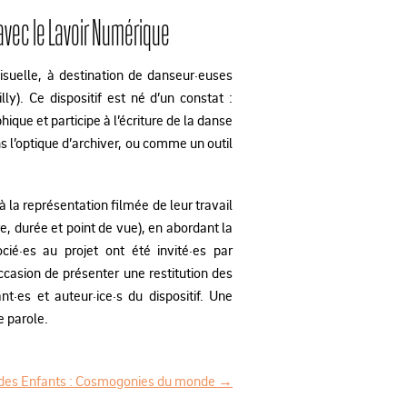
avec le Lavoir Numérique
ovisuelle, à destination de danseur·euses
ly). Ce dispositif est né d’un constat :
ique et participe à l’écriture de la danse
s l’optique d’archiver, ou comme un outil
 à la représentation filmée de leur travail
, durée et point de vue), en abordant la
cié·es au projet ont été invité·es par
’occasion de présenter une restitution des
t·es et auteur·ice·s du dispositif. Une
e parole.
 des Enfants : Cosmogonies du monde
→