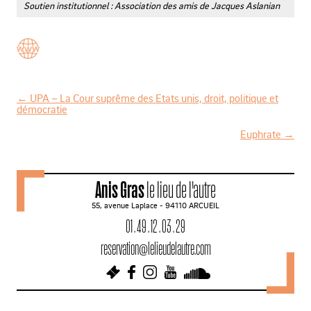
Soutien institutionnel : Association des amis de Jacques Aslanian
←
UPA – La Cour suprême des Etats unis, droit, politique et
démocratie
N
Euphrate
→
a
v
i
Anis Gras
le lieu de l'autre
g
55, avenue Laplace - 94110 ARCUEIL
a
01 . 49 . 12 . 03 . 29
t
reservation@lelieudelautre.com
i
o
n