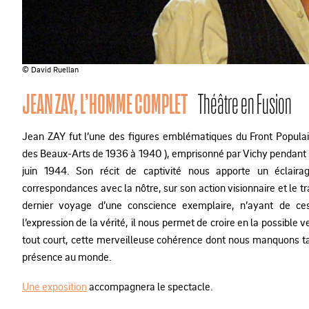
© David Ruellan
JEAN ZAY, L’HOMME COMPLET
Théâtre en Fusion
Jean ZAY fut l’une des figures emblématiques du Front Populaire
des Beaux-Arts de 1936 à 1940 ), emprisonné par Vichy pendant la
juin 1944. Son récit de captivité nous apporte un éclair
correspondances avec la nôtre, sur son action visionnaire et le t
dernier voyage d’une conscience exemplaire, n’ayant de ces
l’expression de la vérité, il nous permet de croire en la possible
tout court, cette merveilleuse cohérence dont nous manquons ta
présence au monde.
Une exposition
accompagnera le spectacle.