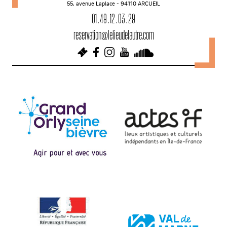
55, avenue Laplace - 94110 ARCUEIL
g
01 . 49 . 12 . 03 . 29
a
reservation@lelieudelautre.com
t
i
o
n
d
e
s
a
r
t
i
c
l