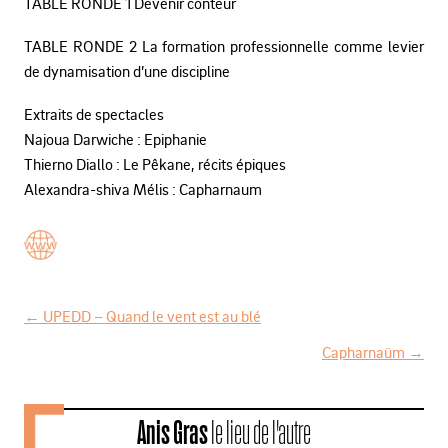
TABLE RONDE 1 Devenir conteur
TABLE RONDE 2 La formation professionnelle comme levier
de dynamisation d’une discipline
Extraits de spectacles
Najoua Darwiche : Epiphanie
Thierno Diallo : Le Pêkane, récits épiques
Alexandra-shiva Mélis : Capharnaum
←
UPEDD – Quand le vent est au blé
N
Capharnaüm
→
a
v
Anis Gras
le lieu de l'autre
i