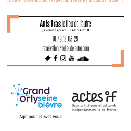
Mange Ta Grenouille : Festival du Théâtre français à Prague
→
a
v
Anis Gras
le lieu de l'autre
i
55, avenue Laplace - 94110 ARCUEIL
g
01 . 49 . 12 . 03 . 29
a
reservation@lelieudelautre.com
t
i
o
n
d
e
s
a
r
t