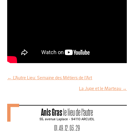
←
L’Autre Lieu: Semaine des Métiers de l’Art
N
La Jupe et le Marteau
→
a
v
Anis Gras
le lieu de l'autre
i
55, avenue Laplace - 94110 ARCUEIL
g
01 . 49 . 12 . 03 . 29
a