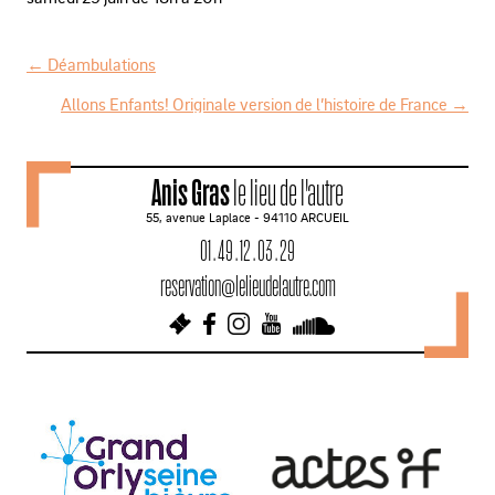
←
Déambulations
N
Allons Enfants! Originale version de l’histoire de France
→
a
v
Anis Gras
le lieu de l'autre
i
55, avenue Laplace - 94110 ARCUEIL
g
01 . 49 . 12 . 03 . 29
a
reservation@lelieudelautre.com
t
i
o
n
d
e
s