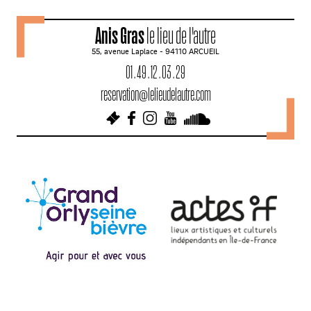
v
Anis Gras
le lieu de l'autre
i
55, avenue Laplace - 94110 ARCUEIL
g
01 . 49 . 12 . 03 . 29
a
reservation@lelieudelautre.com
t
i
o
n
d
e
s
a
r
t
i