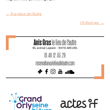
←
À la place de l’Autre
N
L’Enfant qui.
→
a
v
Anis Gras
le lieu de l'autre
i
55, avenue Laplace - 94110 ARCUEIL
g
01 . 49 . 12 . 03 . 29
a
reservation@lelieudelautre.com
t
i
o
n
d
e
s