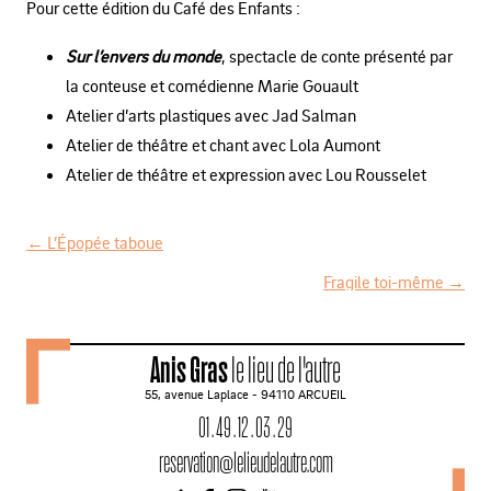
Pour cette édition du Café des Enfants :
Sur l’envers du monde
, spectacle de conte présenté par
la conteuse et comédienne Marie Gouault
Atelier d’arts plastiques avec Jad Salman
Atelier de théâtre et chant avec Lola Aumont
Atelier de théâtre et expression avec Lou Rousselet
←
L’Épopée taboue
N
Fragile toi-même
→
a
v
Anis Gras
le lieu de l'autre
i
55, avenue Laplace - 94110 ARCUEIL
g
01 . 49 . 12 . 03 . 29
a
reservation@lelieudelautre.com
t