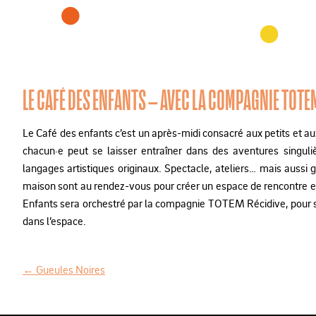
LE CAFÉ DES ENFANTS – AVEC LA COMPAGNIE TOTE
Le Café des enfants c’est un après-midi consacré aux petits et aux
chacun·e peut se laisser entraîner dans des aventures singuli
langages artistiques originaux. Spectacle, ateliers… mais aussi 
maison sont au rendez-vous pour créer un espace de rencontre et
Enfants sera orchestré par la compagnie TOTEM Récidive, pour s
dans l’espace.
←
Gueules Noires
N
a