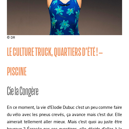
© DR
LE CULTURE TRUCK, QUARTIERS D’ÉTÉ ! –
PISCINE
Cie la Congère
En ce moment, la vie d’Elodie Dubuc c’est un peu comme faire
du vélo
avec les pneus crevés, ça avance mais c’est dur. Elle
aimerait tellement
aller mieux. Mais c’est quoi au juste être
heureux ? Écrasée par ces
questions, elle décide d’aller à la