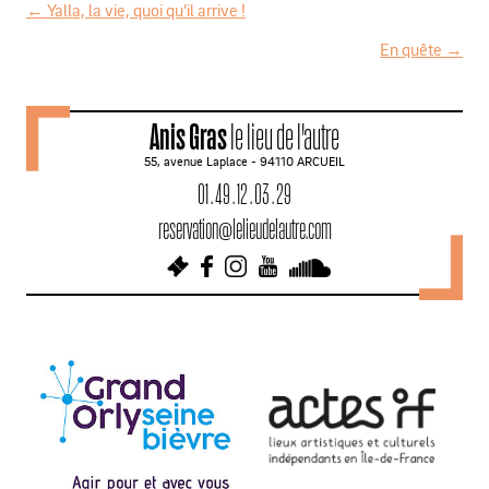
←
Yalla, la vie, quoi qu’il arrive !
N
En quête
→
a
v
Anis Gras
le lieu de l'autre
i
55, avenue Laplace - 94110 ARCUEIL
g
01 . 49 . 12 . 03 . 29
a
reservation@lelieudelautre.com
t
i
o
n
d
e
s
a
r