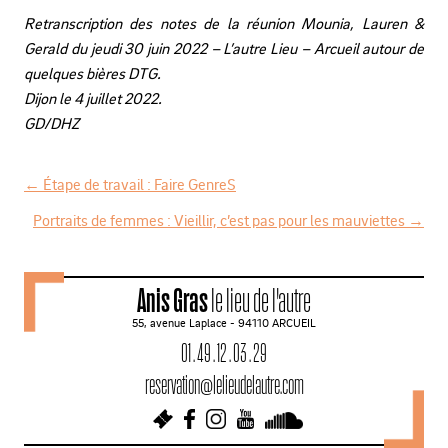
Retranscription des notes de la réunion Mounia, Lauren &
Gerald du jeudi 30 juin 2022 – L’autre Lieu – Arcueil autour de
quelques bières DTG.
Dijon le 4 juillet 2022.
GD/DHZ
←
Étape de travail : Faire GenreS
N
Portraits de femmes : Vieillir, c’est pas pour les mauviettes
→
a
v
Anis Gras
le lieu de l'autre
i
55, avenue Laplace - 94110 ARCUEIL
g
01 . 49 . 12 . 03 . 29
a
reservation@lelieudelautre.com
t
i
o