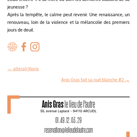
jeunesse ?
Après la tempête, le calme peut revenir. Une renaissance, un
renouveau, loin de la violence et la mélancolie des premiers
jours de deuil.
←
altera(c)tions
N
Anis Gras fait sa nuit blanche #2
→
a
v
Anis Gras
le lieu de l'autre
i
55, avenue Laplace - 94110 ARCUEIL
g
01 . 49 . 12 . 03 . 29
a
reservation@lelieudelautre.com
t