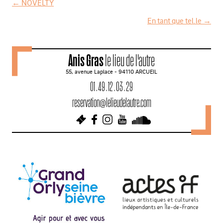
←
NOVELTY
N
En tant que tel.le
→
a
v
Anis Gras
le lieu de l'autre
i
55, avenue Laplace - 94110 ARCUEIL
g
01 . 49 . 12 . 03 . 29
a
reservation@lelieudelautre.com
t
i
o
n
d
e
s
a
r