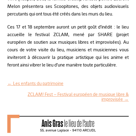
Melon présentera ses Scoopitones, des objets audiovisuels
percutants qui ont tous été créés dans les murs du lieu.
Ces 17 et 18 septembre auront un petit goût d’inédit : le lieu
accueille le festival ZCLAM, mené par SHARE (projet
européen de soutien aux musiques libres et improvisées). Au
cours de votre visite du lieu, musiciens et musiciennes vous
inviteront à découvrir la pratique artistique qui les anime et
feront ainsi vibrer le lieu d’une manière toute particulière.
←
Les enfants du patrimoine
N
ZCLAM! Fest – Festival européen de musique libre &
improvisée
→
a
v
i
Anis Gras
le lieu de l'autre
g
55, avenue Laplace - 94110 ARCUEIL