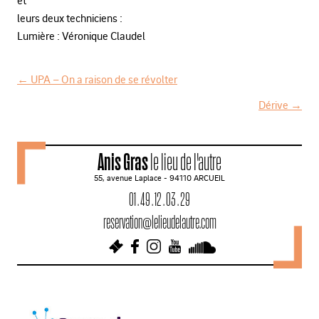
leurs deux techniciens :
Lumière : Véronique Claudel
←
UPA – On a raison de se révolter
N
Dérive
→
a
v
Anis Gras
le lieu de l'autre
i
55, avenue Laplace - 94110 ARCUEIL
g
01 . 49 . 12 . 03 . 29
a
reservation@lelieudelautre.com
t
i
o
n
d