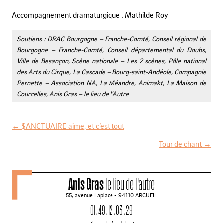
Accompagnement dramaturgique : Mathilde Roy
Soutiens : DRAC Bourgogne – Franche-Comté, Conseil régional de
Bourgogne – Franche-Comté, Conseil départemental du Doubs,
Ville de Besançon, Scène nationale – Les 2 scènes, Pôle national
des Arts du Cirque, La Cascade – Bourg-saint-Andéole, Compagnie
Pernette – Association NA, La Méandre, Animakt, La Maison de
Courcelles, Anis Gras – le lieu de l’Autre
←
$ANCTUAIRE aime, et c’est tout
N
Tour de chant
→
a
v
Anis Gras
le lieu de l'autre
i
55, avenue Laplace - 94110 ARCUEIL
g
01 . 49 . 12 . 03 . 29
a