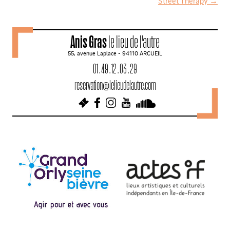
Street Therapy
→
a
v
Anis Gras
le lieu de l'autre
i
55, avenue Laplace - 94110 ARCUEIL
g
01 . 49 . 12 . 03 . 29
a
reservation@lelieudelautre.com
t
i
o
n
d
e
s
a
r
t