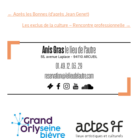
←
Après les Bonnes (d’après Jean Genet)
N
Les exclus de la culture – Rencontre professionnelle
→
a
v
Anis Gras
le lieu de l'autre
i
55, avenue Laplace - 94110 ARCUEIL
g
01 . 49 . 12 . 03 . 29
a
reservation@lelieudelautre.com
t
i
o
n
d
e
s