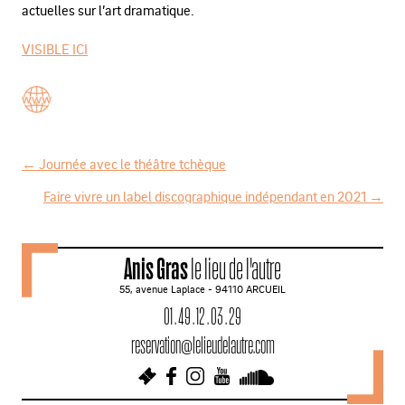
actuelles sur l’art dramatique.
VISIBLE ICI
←
Journée avec le théâtre tchèque
N
Faire vivre un label discographique indépendant en 2021
→
a
v
Anis Gras
le lieu de l'autre
i
55, avenue Laplace - 94110 ARCUEIL
g
01 . 49 . 12 . 03 . 29
a
reservation@lelieudelautre.com
t
i
o