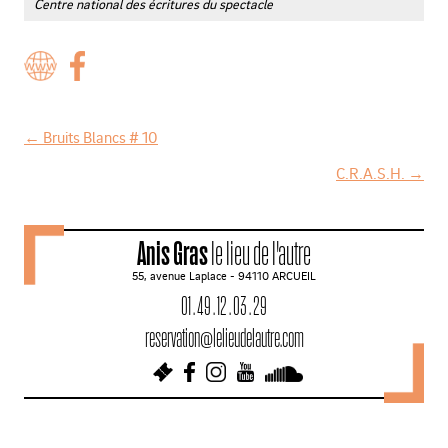
Centre national des écritures du spectacle
←
Bruits Blancs # 10
N
C.R.A.S.H.
→
a
v
Anis Gras
le lieu de l'autre
i
55, avenue Laplace - 94110 ARCUEIL
g
01 . 49 . 12 . 03 . 29
a
reservation@lelieudelautre.com
t
i
o
n